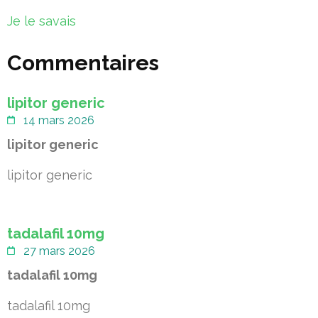
Navigation
Je le savais
de
l’article
Commentaires
lipitor generic
14 mars 2026
lipitor generic
lipitor generic
tadalafil 10mg
27 mars 2026
tadalafil 10mg
tadalafil 10mg