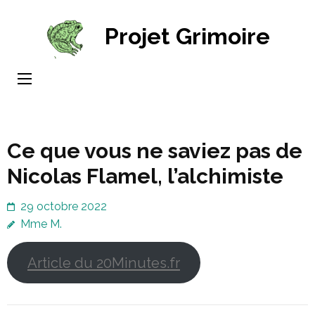
Aller
au
Projet Grimoire
contenu
(Pressez
Entrée)
Ce que vous ne saviez pas de
Nicolas Flamel, l’alchimiste
29 octobre 2022
Mme M.
Article du 20Minutes.fr